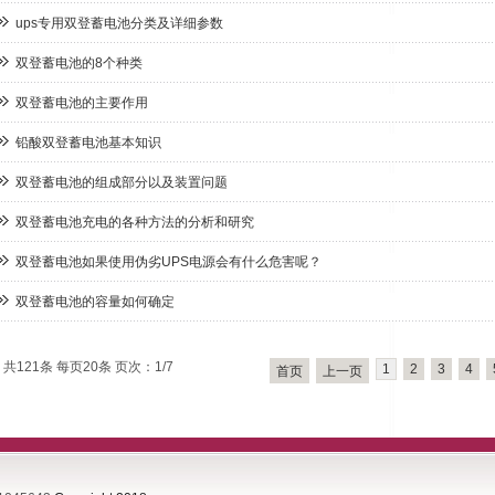
ups专用双登蓄电池分类及详细参数
双登蓄电池的8个种类
双登蓄电池的主要作用
铅酸双登蓄电池基本知识
双登蓄电池的组成部分以及装置问题
双登蓄电池充电的各种方法的分析和研究
双登蓄电池如果使用伪劣UPS电源会有什么危害呢？
双登蓄电池的容量如何确定
共121条 每页20条 页次：1/7
1
2
3
4
首页
上一页
关于我们
联系方式
在线留言
人才招聘
友情链接
|
|
|
|
|
|