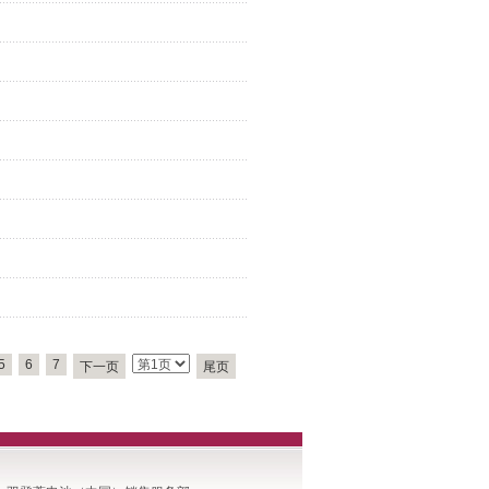
5
6
7
下一页
尾页